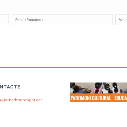
NTACTE
a@jornadesapropat.cat