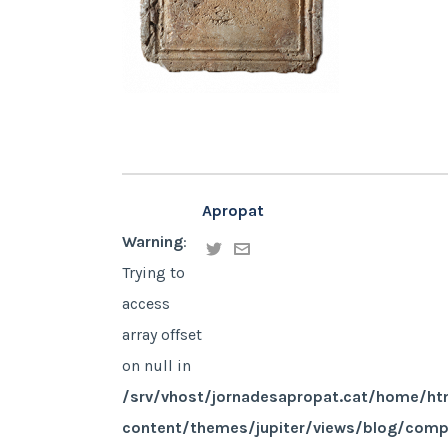
Apropat
Warning
:
Trying to
access
array offset
on null in
/srv/vhost/jornadesapropat.cat/home/ht
content/themes/jupiter/views/blog/com