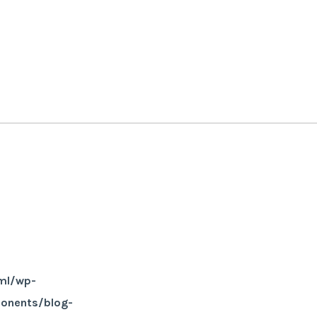
ml/wp-
ponents/blog-