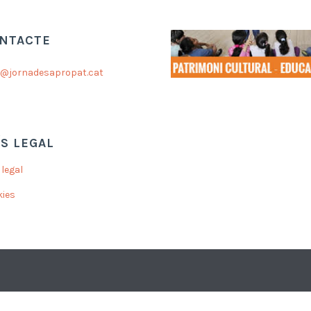
NTACTE
a@jornadesapropat.cat
ÍS LEGAL
 legal
kies