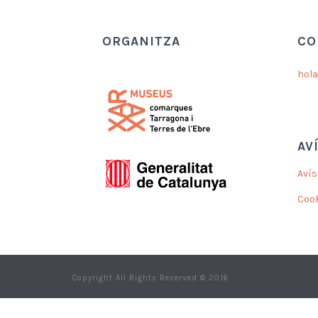
ORGANITZA
CO
hol
AV
Avís
Coo
Copyright All Rights Reserved © 2016