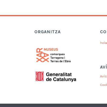
ORGANITZA
CO
hol
AV
Avís
Coo