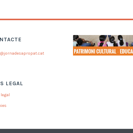
NTACTE
a@jornadesapropat.cat
ÍS LEGAL
 legal
kies