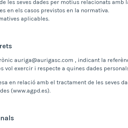
nt de les seves dades per motius relacionats amb l
ades en els casos previstos en la normativa.
matives aplicables.
rets
trònic auriga@aurigasc.com , indicant la referèn
es vol exercir i respecte a quines dades personal
sa en relació amb el tractament de les seves d
ades (www.agpd.es).
onals