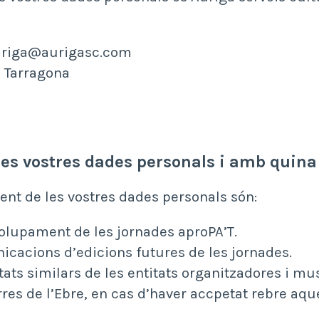
 auriga@aurigasc.com
1 Tarragona
les vostres dades personals i amb quina
ment de les vostres dades personals són:
volupament de les jornades aproPA’T.
icacions d’edicions futures de les jornades.
tats similars de les entitats organitzadores i m
res de l’Ebre, en cas d’haver accpetat rebre aqu