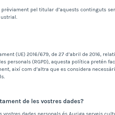
at prèviament pel titular d’aquests continguts s
ustrial.
ment (UE) 2016/679, de 27 d’abril de 2016, relati
es personals (RGPD), aquesta política pretén faci
ament, així com d’altra que es considera necessà
ls.
ctament de les vostres dades?
s vostres dades personals és Auriga serveis cultu